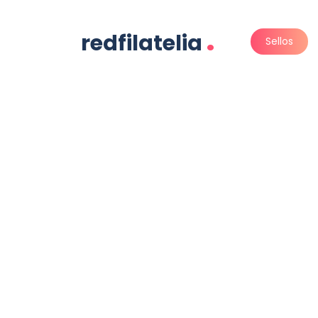
.
redfilatelia
Sellos