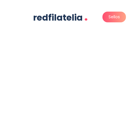
.
redfilatelia
Sellos