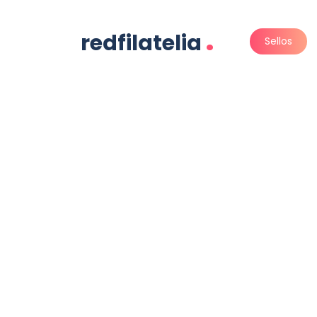
.
redfilatelia
Sellos