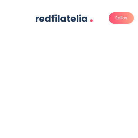
.
redfilatelia
Sellos