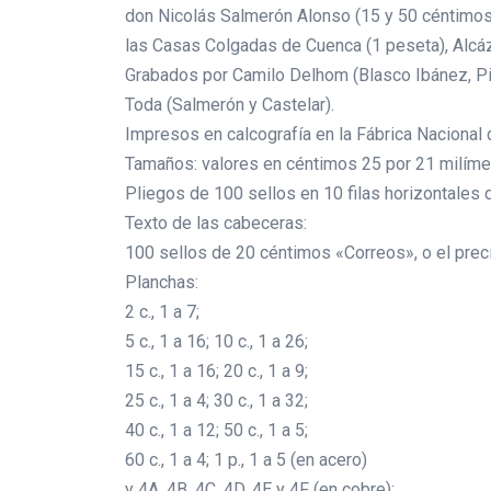
don Nicolás Salmerón Alonso (15 y 50 céntimos)
las Casas Colgadas de Cuenca (1 peseta), Alcáz
Grabados por Camilo Delhom (Blasco Ibánez, Pi 
Toda (Salmerón y Castelar).
Impresos en calcografía en la Fábrica Nacional
Tamaños: valores en céntimos 25 por 21 milímet
Pliegos de 100 sellos en 10 filas horizontales 
Texto de las cabeceras:
100 sellos de 20 céntimos «Correos», o el prec
Planchas:
2 c., 1 a 7;
5 c., 1 a 16; 10 c., 1 a 26;
15 c., 1 a 16; 20 c., 1 a 9;
25 c., 1 a 4; 30 c., 1 a 32;
40 c., 1 a 12; 50 c., 1 a 5;
60 c., 1 a 4; 1 p., 1 a 5 (en acero)
y 4A, 4B, 4C, 4D, 4E y 4F (en cobre);