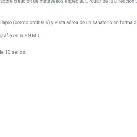
 sobre creación de matasellos especial; Circular de la Direcció
.
pio (correo ordinario) y vista aérea de un sanatorio en forma d
afía en la F.N.M.T.
de 10 sellos.