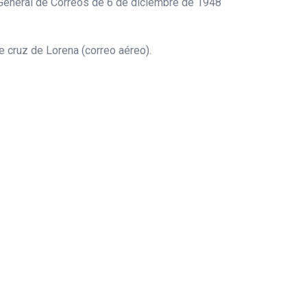
n General de Correos de 6 de diciembre de 1948
e cruz de Lorena (correo aéreo).