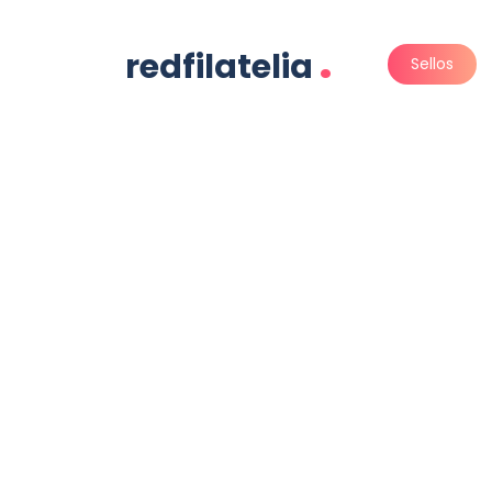
.
redfilatelia
Sellos